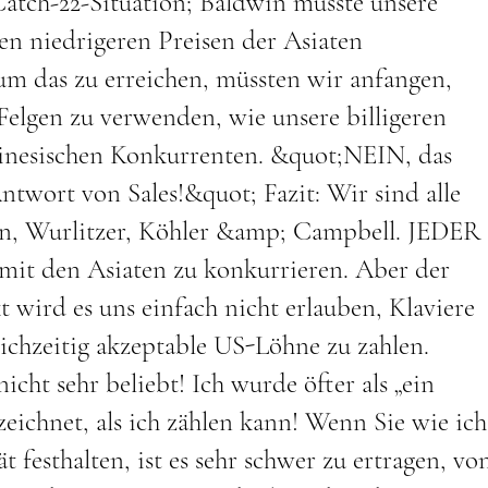
atch-22-Situation; Baldwin musste unsere
en niedrigeren Preisen der Asiaten
m das zu erreichen, müssten wir anfangen,
elgen zu verwenden, wie unsere billigeren
hinesischen Konkurrenten. &quot;NEIN, das
twort von Sales!&quot; Fazit: Wir sind alle
win, Wurlitzer, Köhler &amp; Campbell. JEDER
 mit den Asiaten zu konkurrieren. Aber der
 wird es uns einfach nicht erlauben, Klaviere
ichzeitig akzeptable US-Löhne zu zahlen.
cht sehr beliebt! Ich wurde öfter als „ein
zeichnet, als ich zählen kann! Wenn Sie wie ich
t festhalten, ist es sehr schwer zu ertragen, vo